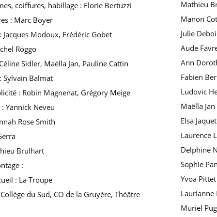
Mathieu B
es, coiffures, habillage : Florie Bertuzzi
Manon Cot
res : Marc Boyer
Julie Deboi
 : Jacques Modoux, Frédéric Gobet
Aude Favr
achel Roggo
Ann Dorot
Céline Sidler, Maëlla Jan, Pauline Cattin
Fabien Ber
: Sylvain Balmat
Ludovic H
icité : Robin Magnenat, Grégory Meige
Maëlla Jan
 : Yannick Neveu
Elsa Jaquet
annah Rose Smith
Laurence L
Serra
Delphine N
hieu Brulhart
Sophie Pan
ntage :
Yvoa Pittet
ueil : La Troupe
Laurianne 
 Collège du Sud, CO de la Gruyère, Théâtre
Muriel Pug