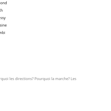
pond
th
ssy
sine
mbi
rquoi les directions? Pourquoi la marche? Les