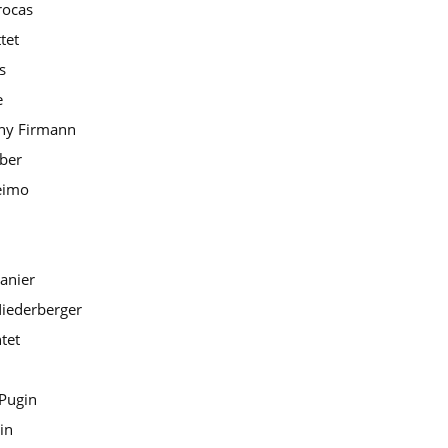
rocas
tet
s
e
hy Firmann
ber
eimo
anier
iederberger
tet
Pugin
in