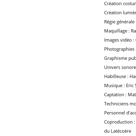
Création costum
Création lumiè
Régie générale
Maquillage : R
Images vidéo : 
Photographies 
Graphisme publ
Univers sonore
Habilleuse : H
Musique : Eric 
Captation : Mat
Techniciens mo
Personnel d'acc
Coproduction :
du Latécoère